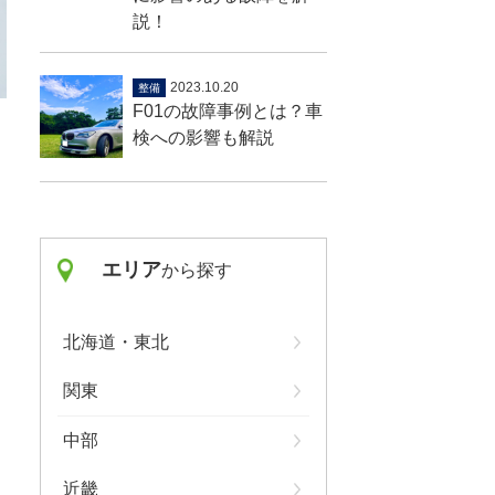
説！
2023.10.20
整備
F01の故障事例とは？車
検への影響も解説
エリア
から探す
北海道・東北
関東
中部
近畿