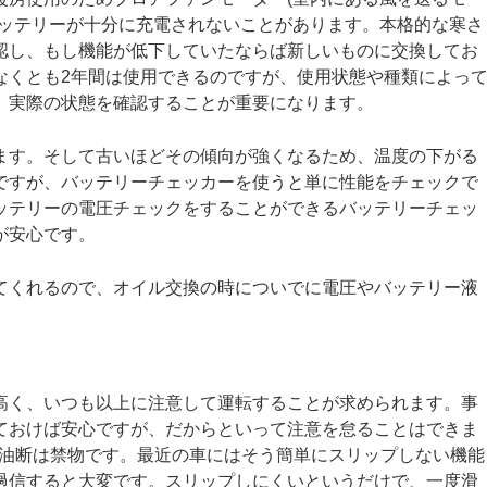
バッテリーが十分に充電されないことがあります。本格的な寒さ
認し、もし機能が低下していたならば新しいものに交換してお
なくとも2年間は使用できるのですが、使用状態や種類によっ
、実際の状態を確認することが重要になります。
ます。そして古いほどその傾向が強くなるため、温度の下がる
ですが、バッテリーチェッカーを使うと単に性能をチェックで
ッテリーの電圧チェックをすることができるバッテリーチェッ
が安心です。
てくれるので、オイル交換の時についでに電圧やバッテリー液
。
高く、いつも以上に注意して運転することが求められます。事
ておけば安心ですが、だからといって注意を怠ることはできま
も油断は禁物です。最近の車にはそう簡単にスリップしない機能
過信すると大変です。スリップしにくいというだけで、一度滑