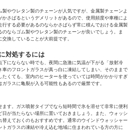
ム製やウレタン製のチェーンが人気ですが、金属製チェーンよ
がかさばるというデメリットがあるので、使用頻度や車種によ
走行する必要があるのならかさばらず常に積んでおける金属製
るのならゴム製やウレタン製のチェーンが良いでしょう。ま
に交換していることが大前提です。
結に対処するには
点下にならない時でも、夜間に急激に気温が下がる「放射冷
き車のフロントガラスが真っ白に凍結してしまい、そのままで
したくても、室内のヒーターを使っていては時間がかかりすぎ
はガラスに亀裂が入る可能性もあるので厳禁です。
せます。ガス噴射タイプでなら短時間で氷を溶せて非常に便利
ど日が当たらない場所に置いておきましょう。また、ウォッシ
れ替えておくのもおすすめです。通常のウインドウォッシャー
ントガラスの凍結や冷え込む地域に住まわれている方の方に