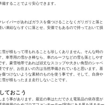
準備することでより安心できます。
クレイパーがあればガラスを傷つけることなくガリガリと落と
軽い凍結ならすぐに落とせ、安価でもあるので持っておいて損
に雪が積もって埋もれることも珍しくありません。そんな時の
す。車専用の雪かき棒なら、車のルーフなどの雪も落としやす
です。豪雪地帯であれば頑丈なスコップや大きい角型のシャベ
要ですが、お住まいの方は当然準備されていると思います。基
を傷つけないような素材のものを使う事です。そして、自身や
に雪が積もったまま走行しないことです。
クしておこう
しまう事があります。最近の車はただでさえ電装品の依存度が
暖房使用のためブロアファンモーター(室内にある風を送るモー