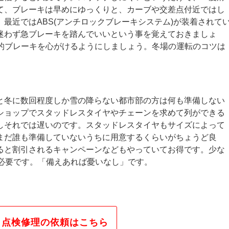
て、ブレーキは早めにゆっくりと、カーブや交差点付近ではし
最近ではABS(アンチロックブレーキシステム)が装着されて
迷わず急ブレーキを踏んでいいという事を覚えておきましょ
続的ブレーキを心がけるようにしましょう。冬場の運転のコツは
と冬に数回程度しか雪の降らない都市部の方は何も準備しない
ショップでスタッドレスタイヤやチェーンを求めて列ができる
しそれでは遅いのです。スタッドレスタイヤもサイズによって
まだ誰も準備していないうちに用意するくらいがちょうど良
ると割引されるキャンペーンなどもやっていてお得です。少な
が必要です。「備えあれば憂いなし」です。
・点検修理の依頼はこちら