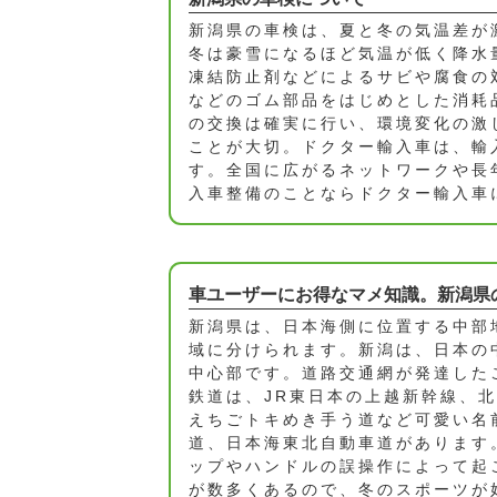
新潟県の車検は、夏と冬の気温差が
冬は豪雪になるほど気温が低く降水
凍結防止剤などによるサビや腐食の
などのゴム部品をはじめとした消耗
の交換は確実に行い、環境変化の激
ことが大切。ドクター輸入車は、輸
す。全国に広がるネットワークや長
入車整備のことならドクター輸入車
車ユーザーにお得なマメ知識。新潟県
新潟県は、日本海側に位置する中部
域に分けられます。新潟は、日本の
中心部です。道路交通網が発達した
鉄道は、JR東日本の上越新幹線、
えちごトキめき手う道など可愛い名
道、日本海東北自動車道があります
ップやハンドルの誤操作によって起
が数多くあるので、冬のスポーツが