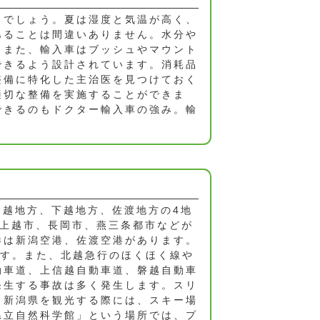
るでしょう。夏は湿度と気温が高く、
あることは間違いありません。水分や
。また、輸入車はブッシュやマウント
できるよう設計されています。消耗品
整備に特化した主治医を見つけておく
適切な整備を実施することができま
できるのもドクター輸入車の強み。輸
中越地方、下越地方、佐渡地方の4地
、上越市、長岡市、燕三条都市などが
港は新潟空港、佐渡空港があります。
ます。また、北越急行のほくほく線や
動車道、上信越自動車道、磐越自動車
発生する事故は多く発生します。スリ
。新潟県を観光する際には、スキー場
県立自然科学館」という場所では、プ