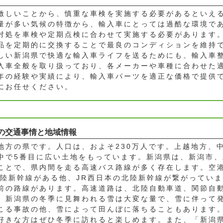
激しいことから、慎重な車検を実施する必要があるといえ
量が多い気候の特徴から、輸入車にとっては過酷な環境で
対処を車検や定期点検に合わせて実施する必要があります
品を定期的に交換することで最良のコンディションを維持
しい新潟県で快適な輸入車ライフを送るためにも、輸入車
入車全般を取り扱っており、各メーカーや車種に合わせた
年の経験や実績により、輸入車パーツを適正な価格で提供
にお任せください。
の交通事情と地域情報
地方の県です。人口は、およそ230万人です。上越地方、
中で5番目に広い土地をもっています。新潟県は、新潟市
ことで、県内間を走る高速バス路線が多く存在します。空
北陸新幹線がある他、JR西日本の北陸新幹線が繋がってい
前の路線があります。高速道路は、北陸自動車道、関節自
。新潟県の冬季に見舞われる雪は大変な量で、雪に伴って
こる事故の他、雪によって田んぼに落ちることもあります
好きな方はぜひ冬季に訪れると楽しめます。また、「新潟