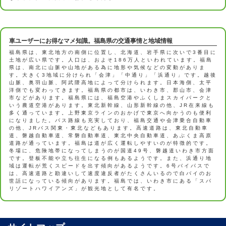
車ユーザーにお得なマメ知識。福島県の交通事情と地域情報
福島県は、東北地方の南側に位置し、北海道、岩手県に次いで3番目に
土地が広い県です。人口は、およそ186万人といわれています。福島
県は、南北に山脈や山地がある為に地形や気候などの変動がありま
す。大きく3地域に分けられ「会津」「中通り」「浜通り」です。越後
山脈、奥羽山脈、阿武隈高地によって分けられます。日本海側、太平
洋側でも変わってきます。福島県の都市は、いわき市、郡山市、会津
市などがあります。福島県には、福島空港やふくしまスカイパークと
いう農道空港があります。東北新幹線、山形新幹線の他、JR在来線も
多く通っています。上野東京ラインのおかげで東京へ向かうのも便利
になりました。バス路線も充実しており、福島交通や会津乗合自動車
の他、JRバス関東・東北などもあります。高速道路は、東北自動車
道、磐越自動車道、常磐自動車道、東北中央自動車道、あぶくま高原
道路が通っています。福島は道が広く運転しやすいのが特徴的です。
冬場に、危険地帯になってしまうのが国道49号、磐越道いわき市方面
です。登板不能や立ち往生になる例もあるようです。また、浜通り地
域は運転が荒くスピードを出す傾向があるようです。6号バイパスで
は、高速道路と勘違いして速度違反者がたくさんいるので白バイのお
世話になっている傾向があります。福島では、いわき市にある「スパ
リゾートハワイアンズ」が観光地として有名です。