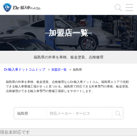
加盟店一覧
加盟店一覧
加盟店ブログ一覧
インフォメーション
福島県の外車を車検、板金塗装、点検修理
運営会社
Dr.輸入車ドットコムトップ
加盟店一覧
福島県
福島県の外車を車検、板金塗装、点検修理ならDr.輸入車ドットコム。福島県エリアで信頼
加盟店募集
できる輸入車整備工場がきっと見つかる。福島県で対応できる外車専門の車検、板金塗装、
点検修理ができる輸入車専門の整備工場探しをサポートします。
本部問い合わせ
現在未対応です