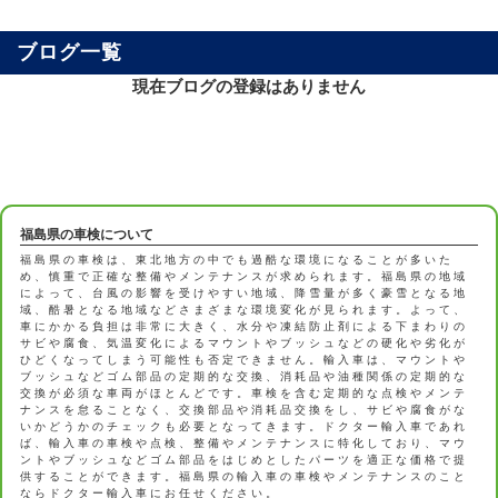
ブログ一覧
現在ブログの登録はありません
福島県の車検について
福島県の車検は、東北地方の中でも過酷な環境になることが多いた
め、慎重で正確な整備やメンテナンスが求められます。福島県の地域
によって、台風の影響を受けやすい地域、降雪量が多く豪雪となる地
域、酷暑となる地域などさまざまな環境変化が見られます。よって、
車にかかる負担は非常に大きく、水分や凍結防止剤による下まわりの
サビや腐食、気温変化によるマウントやブッシュなどの硬化や劣化が
ひどくなってしまう可能性も否定できません。輸入車は、マウントや
ブッシュなどゴム部品の定期的な交換、消耗品や油種関係の定期的な
交換が必須な車両がほとんどです。車検を含む定期的な点検やメンテ
ナンスを怠ることなく、交換部品や消耗品交換をし、サビや腐食がな
いかどうかのチェックも必要となってきます。ドクター輸入車であれ
ば、輸入車の車検や点検、整備やメンテナンスに特化しており、マウ
ントやブッシュなどゴム部品をはじめとしたパーツを適正な価格で提
供することができます。福島県の輸入車の車検やメンテナンスのこと
ならドクター輸入車にお任せください。