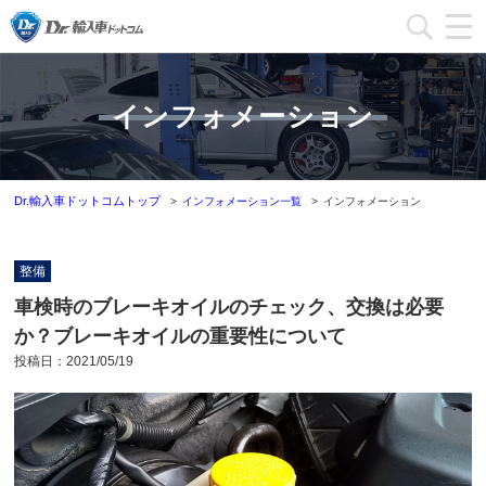
加盟店一覧
インフォメーション
加盟店ブログ一覧
インフォメーション
Dr.輸入車ドットコムトップ
インフォメーション一覧
インフォメーション
運営会社
整備
加盟店募集
車検時のブレーキオイルのチェック、交換は必要
か？ブレーキオイルの重要性について
本部問い合わせ
投稿日：
2021/05/19