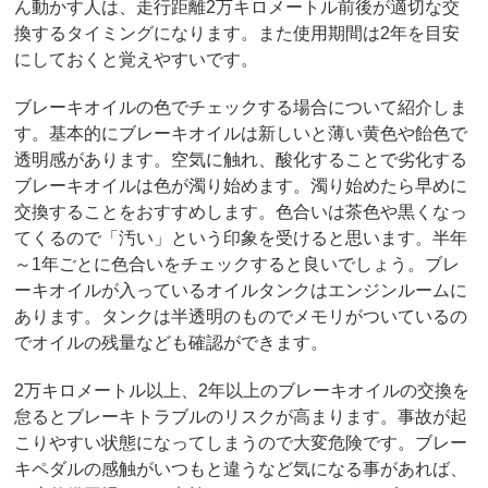
ん動かす人は、走行距離2万キロメートル前後が適切な交
換するタイミングになります。また使用期間は2年を目安
にしておくと覚えやすいです。
ブレーキオイルの色でチェックする場合について紹介しま
す。基本的にブレーキオイルは新しいと薄い黄色や飴色で
透明感があります。空気に触れ、酸化することで劣化する
ブレーキオイルは色が濁り始めます。濁り始めたら早めに
交換することをおすすめします。色合いは茶色や黒くなっ
てくるので「汚い」という印象を受けると思います。半年
～1年ごとに色合いをチェックすると良いでしょう。ブレ
ーキオイルが入っているオイルタンクはエンジンルームに
あります。タンクは半透明のものでメモリがついているの
でオイルの残量なども確認ができます。
2万キロメートル以上、2年以上のブレーキオイルの交換を
怠るとブレーキトラブルのリスクが高まります。事故が起
こりやすい状態になってしまうので大変危険です。ブレー
キペダルの感触がいつもと違うなど気になる事があれば、