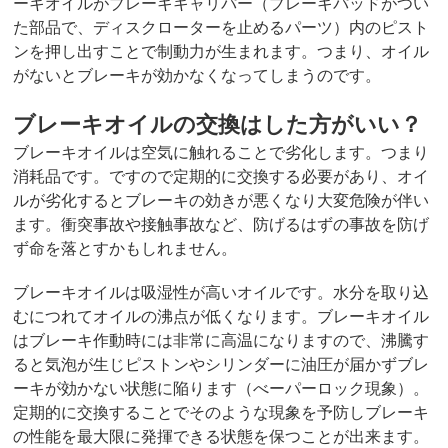
ーキオイルがブレーキキャリパー（ブレーキパッドがつい
た部品で、ディスクローターを止めるパーツ）内のピスト
ンを押し出すことで制動力が生まれます。つまり、オイル
がないとブレーキが効かなくなってしまうのです。
ブレーキオイルの交換はした方がいい？
ブレーキオイルは空気に触れることで劣化します。つまり
消耗品です。ですので定期的に交換する必要があり、オイ
ルが劣化するとブレーキの効きが悪くなり大変危険が伴い
ます。衝突事故や接触事故など、防げるはずの事故を防げ
ず命を落とすかもしれません。
ブレーキオイルは吸湿性が高いオイルです。水分を取り込
むにつれてオイルの沸点が低くなります。ブレーキオイル
はブレーキ作動時には非常に高温になりますので、沸騰す
ると気泡が生じピストンやシリンダーに油圧が届かずブレ
ーキが効かない状態に陥ります（べーパーロック現象）。
定期的に交換することでそのような現象を予防しブレーキ
の性能を最大限に発揮できる状態を保つことが出来ます。