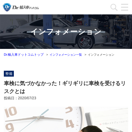
加盟店一覧
インフォメーション
加盟店ブログ一覧
インフォメーション
Dr.輸入車ドットコムトップ
インフォメーション一覧
インフォメーション
運営会社
整備
加盟店募集
車検に気づかなかった！ギリギリに車検を受けるリ
スクとは
本部問い合わせ
投稿日：
2020/07/23