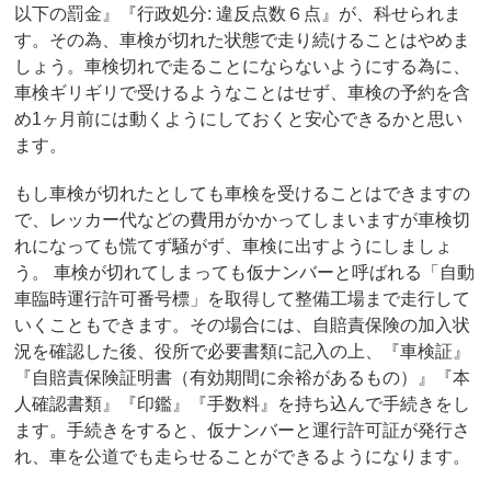
以下の罰金』『行政処分: 違反点数６点』が、科せられま
す。その為、車検が切れた状態で走り続けることはやめま
しょう。車検切れで走ることにならないようにする為に、
車検ギリギリで受けるようなことはせず、車検の予約を含
め1ヶ月前には動くようにしておくと安心できるかと思い
ます。
もし車検が切れたとしても車検を受けることはできますの
で、レッカー代などの費用がかかってしまいますが車検切
れになっても慌てず騒がず、車検に出すようにしましょ
う。 車検が切れてしまっても仮ナンバーと呼ばれる「自動
車臨時運行許可番号標」を取得して整備工場まで走行して
いくこともできます。その場合には、自賠責保険の加入状
況を確認した後、役所で必要書類に記入の上、『車検証』
『自賠責保険証明書（有効期間に余裕があるもの）』『本
人確認書類』『印鑑』『手数料』を持ち込んで手続きをし
ます。手続きをすると、仮ナンバーと運行許可証が発行さ
れ、車を公道でも走らせることができるようになります。