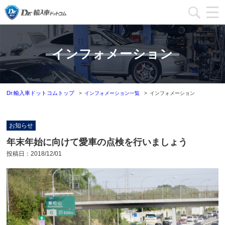
加盟店一覧
インフォメーション
加盟店ブログ一覧
インフォメーション
Dr.輸入車ドットコムトップ
インフォメーション一覧
インフォメーション
運営会社
お知らせ
加盟店募集
年末年始に向けて愛車の点検を行いましょう
投稿日：
2018/12/01
本部問い合わせ