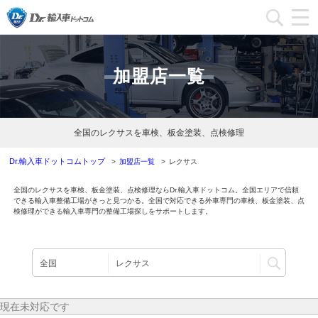
加盟店一覧
加盟店一覧
加盟店ブログ一覧
インフォメーション
全国のレクサスを車検、板金塗装、点検修理
運営会社
Dr.輸入車ドットコムトップ
加盟店一覧
レクサス
全国のレクサスを車検、板金塗装、点検修理ならDr.輸入車ドットコム。全国エリアで信頼
加盟店募集
できる輸入車整備工場がきっと見つかる。全国で対応できる外車専門の車検、板金塗装、点
検修理ができる輸入車専門の整備工場探しをサポートします。
本部問い合わせ
現在未対応です