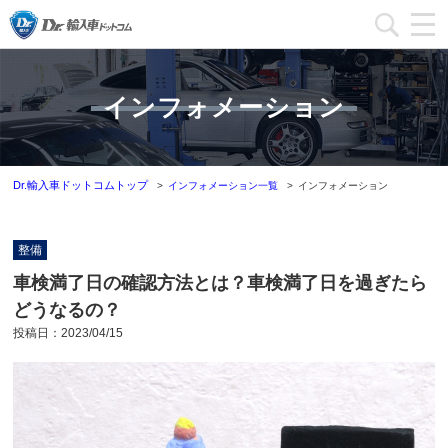
加盟店一覧
インフォメーション
加盟店ブログ一覧
インフォメーション
Dr.輸入車ドットコムトップ
インフォメーション一覧
インフォメーション
運営会社
整備
加盟店募集
車検満了日の確認方法とは？車検満了日を過ぎたら
どうなるの？
本部問い合わせ
投稿日：
2023/04/15