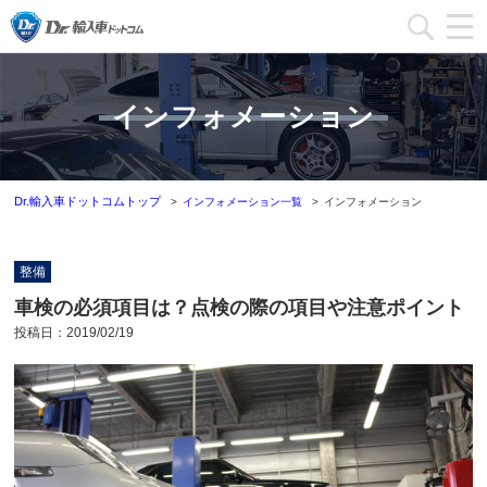
加盟店一覧
インフォメーション
加盟店ブログ一覧
インフォメーション
Dr.輸入車ドットコムトップ
インフォメーション一覧
インフォメーション
運営会社
整備
加盟店募集
車検の必須項目は？点検の際の項目や注意ポイント
投稿日：
2019/02/19
本部問い合わせ