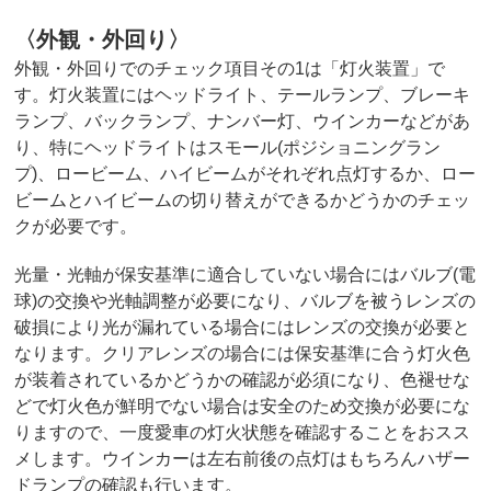
〈外観・外回り〉
外観・外回りでのチェック項目その1は「灯火装置」で
す。灯火装置にはヘッドライト、テールランプ、ブレーキ
ランプ、バックランプ、ナンバー灯、ウインカーなどがあ
り、特にヘッドライトはスモール(ポジショニングラン
プ)、ロービーム、ハイビームがそれぞれ点灯するか、ロー
ビームとハイビームの切り替えができるかどうかのチェッ
クが必要です。
光量・光軸が保安基準に適合していない場合にはバルブ(電
球)の交換や光軸調整が必要になり、バルブを被うレンズの
破損により光が漏れている場合にはレンズの交換が必要と
なります。クリアレンズの場合には保安基準に合う灯火色
が装着されているかどうかの確認が必須になり、色褪せな
どで灯火色が鮮明でない場合は安全のため交換が必要にな
りますので、一度愛車の灯火状態を確認することをおスス
メします。ウインカーは左右前後の点灯はもちろんハザー
ドランプの確認も行います。