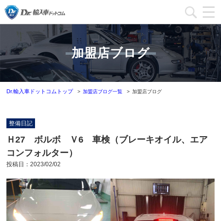
加盟店一覧
加盟店ブログ
加盟店ブログ一覧
インフォメーション
Dr.輸入車ドットコムトップ
加盟店ブログ一覧
加盟店ブログ
運営会社
整備日記
加盟店募集
Ｈ27 ボルボ Ｖ6 車検（ブレーキオイル、エア
コンフォルター）
本部問い合わせ
投稿日：
2023/02/02