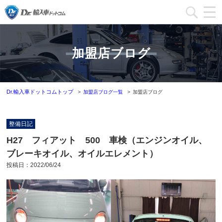
加盟店一覧
加盟店ブログ
加盟店ブログ一覧
インフォメーション
Dr.輸入車ドットコムトップ
加盟店ブログ一覧
加盟店ブログ
運営会社
整備日記
加盟店募集
H27 フィアット 500 車検（エンジンオイル、
ブレーキオイル、オイルエレメント）
本部問い合わせ
投稿日：
2022/06/24