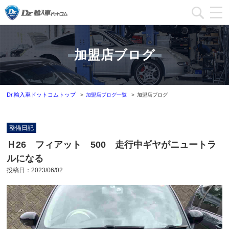
加盟店一覧
加盟店ブログ
加盟店ブログ一覧
インフォメーション
Dr.輸入車ドットコムトップ
加盟店ブログ一覧
加盟店ブログ
運営会社
整備日記
加盟店募集
Ｈ26 フィアット 500 走行中ギヤがニュートラ
ルになる
本部問い合わせ
投稿日：
2023/06/02