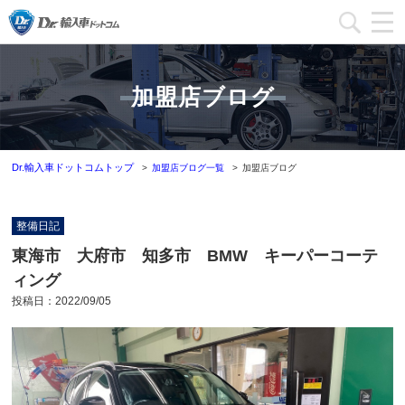
加盟店一覧
加盟店ブログ
加盟店ブログ一覧
インフォメーション
Dr.輸入車ドットコムトップ
加盟店ブログ一覧
加盟店ブログ
運営会社
整備日記
加盟店募集
東海市 大府市 知多市 BMW キーパーコーテ
ィング
本部問い合わせ
投稿日：
2022/09/05