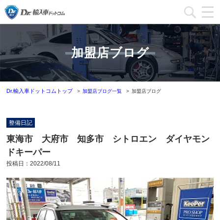
加盟店一覧
加盟店ブログ
加盟店ブログ一覧
インフォメーション
Dr.輸入車ドットコムトップ
加盟店ブログ一覧
加盟店ブログ
運営会社
整備日記
加盟店募集
東海市 大府市 知多市 シトロエン ダイヤモン
ドキーパー
本部問い合わせ
投稿日：
2022/08/11