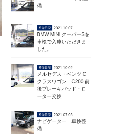
備
2021.10.07
整備日記
BMW MINI クーパーSを
車検で入庫いただきま
した。
2021.10.02
整備日記
メルセデス・ベンツ C
クラスワゴン C200 前
後ブレーキパッド・ロ
ーター交換
2021.07.03
整備日記
ナビゲーター 車検整
備