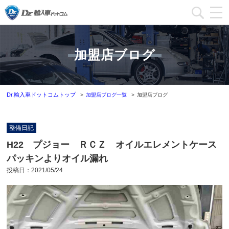
加盟店一覧
加盟店ブログ
加盟店ブログ一覧
インフォメーション
Dr.輸入車ドットコムトップ
加盟店ブログ一覧
加盟店ブログ
運営会社
整備日記
加盟店募集
H22 プジョー ＲＣＺ オイルエレメントケース
パッキンよりオイル漏れ
本部問い合わせ
投稿日：
2021/05/24