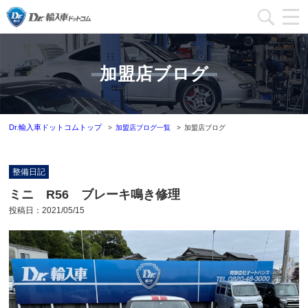
加盟店一覧
加盟店ブログ
加盟店ブログ一覧
インフォメーション
Dr.輸入車ドットコムトップ
加盟店ブログ一覧
加盟店ブログ
運営会社
整備日記
加盟店募集
ミニ R56 ブレーキ鳴き修理
投稿日：
2021/05/15
本部問い合わせ