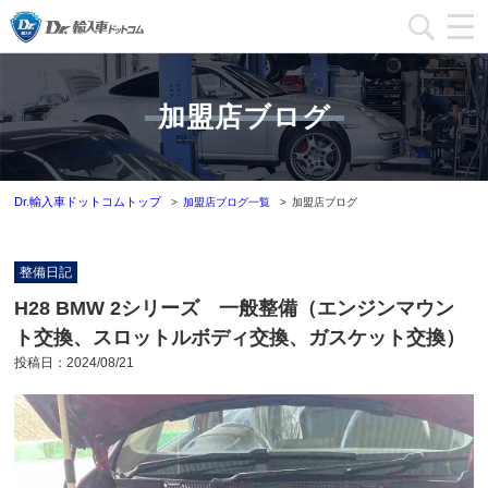
加盟店一覧
加盟店ブログ
加盟店ブログ一覧
インフォメーション
Dr.輸入車ドットコムトップ
加盟店ブログ一覧
加盟店ブログ
運営会社
整備日記
加盟店募集
H28 BMW 2シリーズ 一般整備（エンジンマウン
ト交換、スロットルボディ交換、ガスケット交換）
本部問い合わせ
投稿日：
2024/08/21