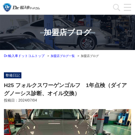
加盟店一覧
加盟店ブログ
加盟店ブログ一覧
インフォメーション
Dr.輸入車ドットコムトップ
加盟店ブログ一覧
加盟店ブログ
運営会社
整備日記
加盟店募集
H25 フォルクスワーゲンゴルフ 1年点検（ダイア
グノーシス診断、オイル交換）
本部問い合わせ
投稿日：
2024/07/04