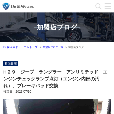
加盟店一覧
加盟店ブログ
加盟店ブログ一覧
インフォメーション
Dr.輸入車ドットコムトップ
加盟店ブログ一覧
加盟店ブログ
運営会社
整備日記
加盟店募集
H２９ ジープ ラングラー アンリミテッド エ
ンジンチェックランプ点灯（エンジン内部の汚
本部問い合わせ
れ）、ブレーキパッド交換
投稿日：
2023/07/10