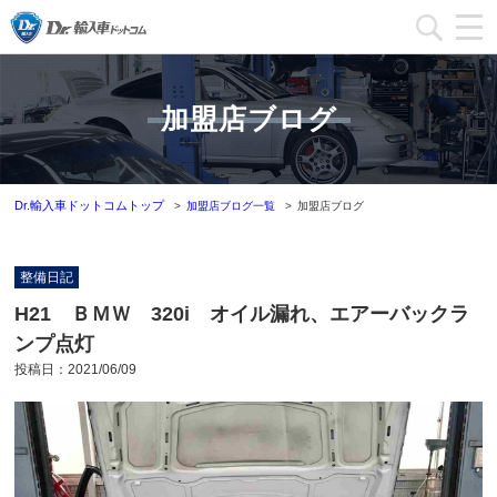
加盟店一覧
加盟店ブログ
加盟店ブログ一覧
インフォメーション
Dr.輸入車ドットコムトップ
加盟店ブログ一覧
加盟店ブログ
運営会社
整備日記
加盟店募集
H21 ＢＭＷ 320i オイル漏れ、エアーバックラ
ンプ点灯
本部問い合わせ
投稿日：
2021/06/09