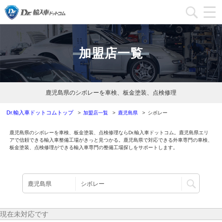
加盟店一覧
加盟店一覧
加盟店ブログ一覧
インフォメーション
鹿児島県のシボレーを車検、板金塗装、点検修理
運営会社
Dr.輸入車ドットコムトップ
加盟店一覧
鹿児島県
シボレー
鹿児島県のシボレーを車検、板金塗装、点検修理ならDr.輸入車ドットコム。鹿児島県エリ
加盟店募集
アで信頼できる輸入車整備工場がきっと見つかる。鹿児島県で対応できる外車専門の車検、
板金塗装、点検修理ができる輸入車専門の整備工場探しをサポートします。
本部問い合わせ
現在未対応です