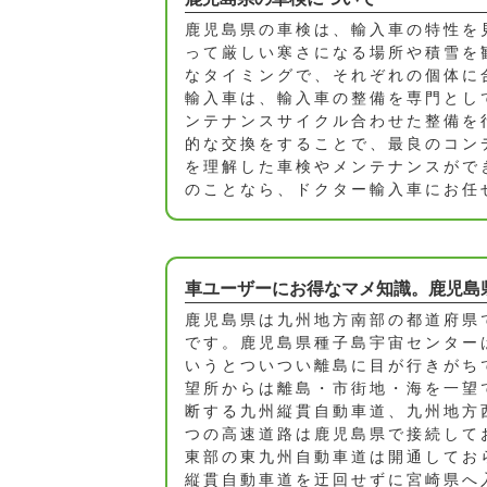
鹿児島県の車検は、輸入車の特性を
って厳しい寒さになる場所や積雪を
なタイミングで、それぞれの個体に
輸入車は、輸入車の整備を専門とし
ンテナンスサイクル合わせた整備を
的な交換をすることで、最良のコン
を理解した車検やメンテナンスがで
のことなら、ドクター輸入車にお任
車ユーザーにお得なマメ知識。鹿児島
鹿児島県は九州地方南部の都道府県
です。鹿児島県種子島宇宙センター
いうとついつい離島に目が行きがち
望所からは離島・市街地・海を一望
断する九州縦貫自動車道、九州地方
つの高速道路は鹿児島県で接続して
東部の東九州自動車道は開通してお
縦貫自動車道を迂回せずに宮崎県へ