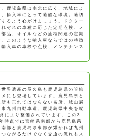
す。鹿児島県は南北に広く、地域によ
は、輸入車にとって過酷な環境。適切
プするよう心がけましょう。ドクター
それぞれの車種に応じた定期点検、メ
ム部品、オイルなどの油種関連の定期
す。このような輸入車ならではの特徴
。輸入車の車検や点検、メンテナンス
や世界遺産の屋久島も鹿児島県の管轄
ニメにも登場しています。鹿児島県と
望所も忘れてはならない名所。城山展
る東九州自動車道、鹿児島県中央を縦
路により整備されています。この3
8年時点では宮崎県南部から鹿児島県
県南部と鹿児島県東部が繋がれば九州
につながるだけでなく交通の流れもス