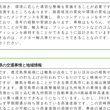
見抜き、環境に応じた適切な整備を実施することが必要で
観測するところもあります。路面状況の変化や環境の変化
合ったメンテナンスを実施し、良いコンディションをキー
ており、長年の経験や実績があります。車検はもちろん、
行うことが可能。輸入車は、ブッシュやマウントなどのゴ
ディションを維持することができるように設計されていま
きるのは、ドクター輸入車だからこそできることなのです
せください。
県の交通事情と地域情報
です。鹿児島県南側には離島が点在しており活火山の桜島
はロケットの打ち上げが行われているだけでなく映画やア
ですが、離島を眺めることができる鹿児島市にある城山展
できます。鹿児島県の道路整備状況は九州地方の東側を通
西側から回り込む南九州西回り自動車道の3路線基幹高速道
おり乗り継ぎかできるようになっています。しかし、201
らず早期開通が待ち望まれている高速道路です。この宮崎
入ることが可能になり高速道路の混雑や渋滞、事故の減少