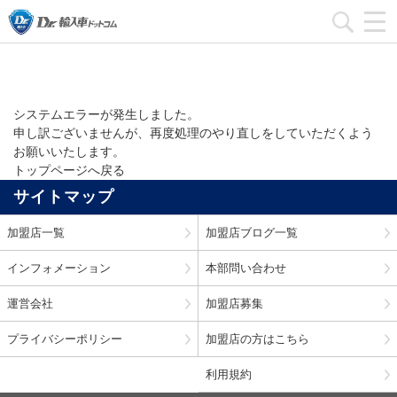
トップ
システムエラー
加盟店一覧
加盟店ブログ一覧
システムエラーが発生しました。
申し訳ございませんが、再度処理のやり直しをしていただくよう
お願いいたします。
インフォメーション
トップページへ戻る
サイトマップ
運営会社
加盟店一覧
加盟店ブログ一覧
加盟店募集
インフォメーション
本部問い合わせ
本部問い合わせ
運営会社
加盟店募集
プライバシーポリシー
加盟店の方はこちら
利用規約